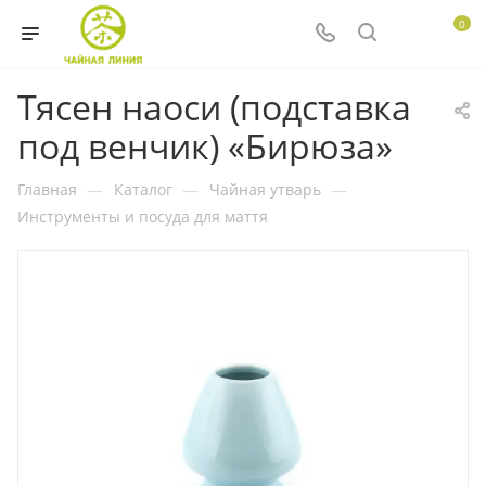
0
Тясен наоси (подставка
под венчик) «Бирюза»
Главная
—
Каталог
—
Чайная утварь
—
Инструменты и посуда для маття