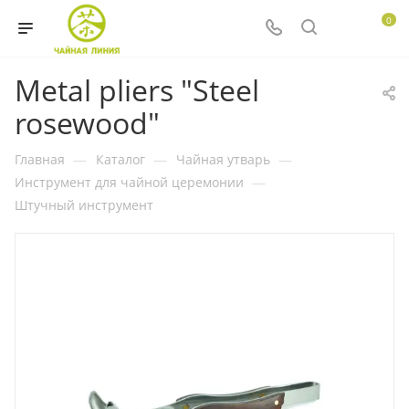
0
Metal pliers "Steel
rosewood"
Главная
—
Каталог
—
Чайная утварь
—
Инструмент для чайной церемонии
—
Штучный инструмент