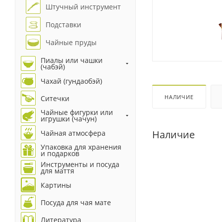
Штучный инструмент
Подставки
Чайные пруды
Пиалы или чашки
(чабэй)
Чахай (гундаобэй)
НАЛИЧИЕ
Ситечки
Чайные фигурки или
игрушки (чачун)
Наличие
Чайная атмосфера
Упаковка для хранения
и подарков
Инструменты и посуда
для маття
Картины
Посуда для чая мате
Литература