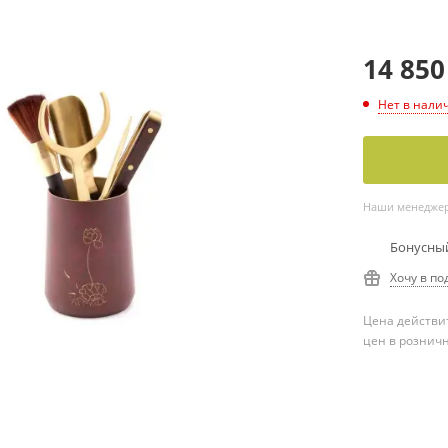
14 850
Нет в нали
Наши менеджеры
Бонусный
Хочу в по
Цена действит
цен в рознич