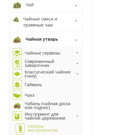
Чай
Чайные смеси и
травяные чаи
Чайная утварь
Чайные сервизы
Современный
заварочник
Классический чайник
(чаху)
Гайвань
Чахэ
Чабань (чайная доска
или поднос)
Инструмент для
чайной церемонии
Наборы
инструментов