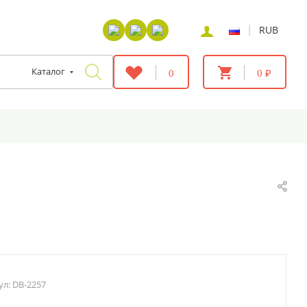
|
RUB
Каталог
0
0 ₽
ул:
DB-2257