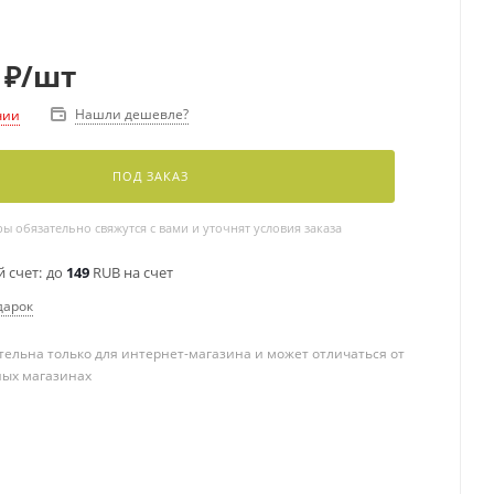
₽
/шт
Нашли дешевле?
чии
ПОД ЗАКАЗ
 обязательно свяжутся с вами и уточнят условия заказа
 счет:
до
149
RUB на счет
дарок
ельна только для интернет-магазина и может отличаться от
ных магазинах