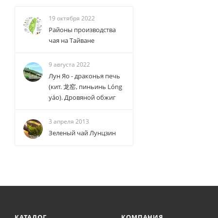
19 октября 2022
Районы производства
чая на Тайване
9 августа 2022
Лун Яо - драконья печь
(кит. 龙窑, пиньинь Lóng
yáo). Дровяной обжиг
3 апреля 2013
Зеленый чай Лунцзин
КАТАЛОГ
КОМПАНИЯ