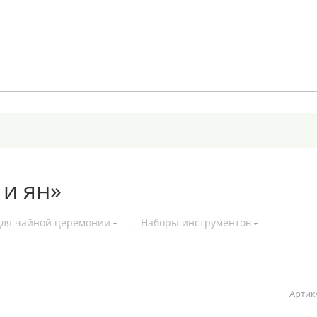
и ян»
для чайной церемонии
—
Наборы инструментов
Артик