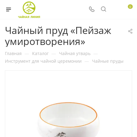
0
Чайный пруд «Пейзаж
умиротворения»
Главная
—
Каталог
—
Чайная утварь
—
Инструмент для чайной церемонии
—
Чайные пруды