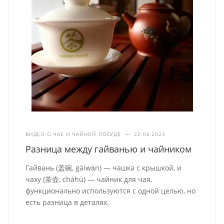
ВИДЕО О ЧАЕ И ЧАЙНОЙ ПОСУДЕ
—
22.06.2023
Разница между гайванью и чайником
Гайвань (盖碗, gàiwǎn) — чашка с крышкой, и
чаху (茶壶, cháhú) — чайник для чая,
функционально используются с одной целью, но
есть разница в деталях.