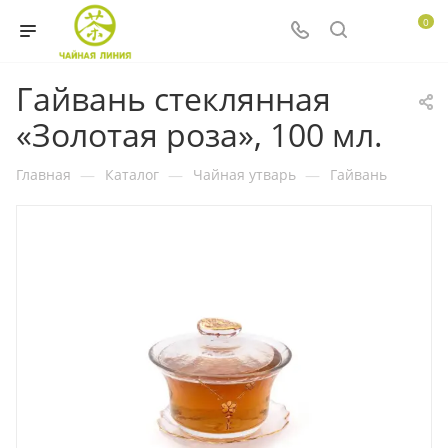
0
Гайвань стеклянная
«Золотая роза», 100 мл.
Главная
—
Каталог
—
Чайная утварь
—
Гайвань