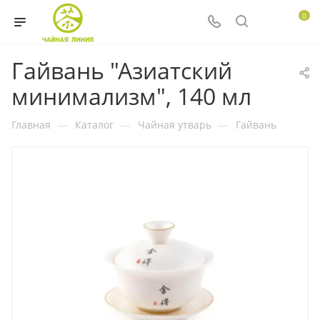
0
Гайвань "Азиатский
минимализм", 140 мл
Главная
—
Каталог
—
Чайная утварь
—
Гайвань