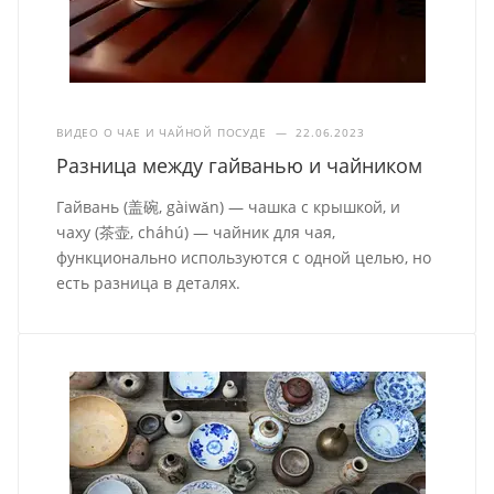
ВИДЕО О ЧАЕ И ЧАЙНОЙ ПОСУДЕ
—
22.06.2023
Разница между гайванью и чайником
Гайвань (盖碗, gàiwǎn) — чашка с крышкой, и
чаху (茶壶, cháhú) — чайник для чая,
функционально используются с одной целью, но
есть разница в деталях.