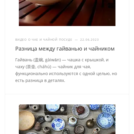
ВИДЕО О ЧАЕ И ЧАЙНОЙ ПОСУДЕ
—
22.06.2023
Разница между гайванью и чайником
Гайвань (盖碗, gàiwǎn) — чашка с крышкой, и
чаху (茶壶, cháhú) — чайник для чая,
функционально используются с одной целью, но
есть разница в деталях.