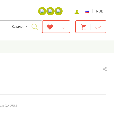
|
RUB
Каталог
0
0 ₽
ул:
QA-2561