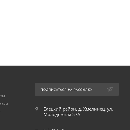
ПОДПИСАТЬСЯ НА РАССЫЛКУ
аты
авки
Елецкий район, д. Хмелинец, ул.
т
Молодежная 57А