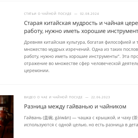
СТАТЬИ О ЧАЙНОЙ ПОСУДЕ
—
02.08.2024
Старая китайская мудрость и чайная це
работу, нужно иметь хорошие инструмен
Древняя китайская культура, богатая философией и
множество мудрых изречений. Одна из таких посло
работу, нужно иметь хорошие инструменты". Эта про
отражение во множестве сфер человеческой деятель
церемонии.
ВИДЕО О ЧАЕ И ЧАЙНОЙ ПОСУДЕ
—
22.06.2023
Разница между гайванью и чайником
Гайвань (盖碗, gàiwǎn) — чашка с крышкой, и чаху (
используются с одной целью, но есть разница в дета