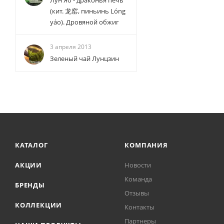
Лун Яо - драконья печь
(кит. 龙窑, пиньинь Lóng
yáo). Дровяной обжиг
3 апреля 2013
Зеленый чай Лунцзин
КАТАЛОГ
КОМПАНИЯ
АКЦИИ
Новости
Команда
БРЕНДЫ
Отзывы
КОЛЛЕКЦИИ
Контакты
Партнеры