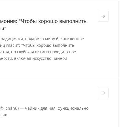
ремония: "Чтобы хорошо выполнить
ты"
 традициями, подарила миру бесчисленное
виц гласит: "Чтобы хорошо выполнить
стая, но глубокая истина находит свое
ности, включая искусство чайной
茶壶, cháhú) — чайник для чая, функционально
лях.