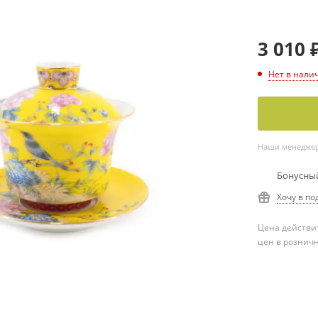
3 010
Нет в нали
Наши менеджеры
Бонусный
Хочу в по
Цена действит
цен в рознич