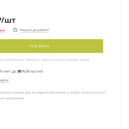
₽
/шт
Нашли дешевле?
чии
ПОД ЗАКАЗ
 обязательно свяжутся с вами и уточнят условия заказа
 счет:
до
30
RUB на счет
дарок
ельна только для интернет-магазина и может отличаться от
ных магазинах