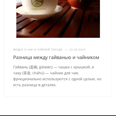
ВИДЕО О ЧАЕ И ЧАЙНОЙ ПОСУДЕ
—
22.06.2023
Разница между гайванью и чайником
Гайвань (盖碗, gàiwǎn) — чашка с крышкой, и
чаху (茶壶, cháhú) — чайник для чая,
функционально используются с одной целью, но
есть разница в деталях.