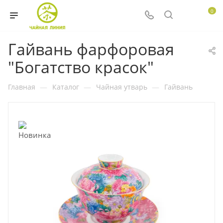
0
Гайвань фарфоровая
"Богатство красок"
Главная
—
Каталог
—
Чайная утварь
—
Гайвань