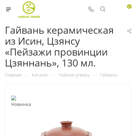
0
Гайвань керамическая
из Исин, Цзянсу
«Пейзажи провинции
Цзяннань», 130 мл.
Главная
—
Каталог
—
Чайная утварь
—
Гайвань