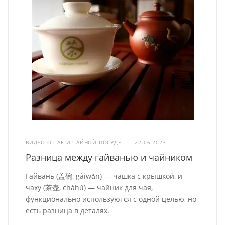
ВИДЕО О ЧАЕ И ЧАЙНОЙ ПОСУДЕ
—
22.06.2023
Разница между гайванью и чайником
Гайвань (盖碗, gàiwǎn) — чашка с крышкой, и
чаху (茶壶, cháhú) — чайник для чая,
функционально используются с одной целью, но
есть разница в деталях.