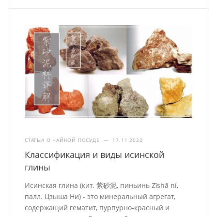
СТАТЬИ О ЧАЙНОЙ ПОСУДЕ
—
17.11.2022
Классификация и виды исинской
глины
Исинская глина (кит. 紫砂泥, пиньинь Zǐshā ní,
палл. Цзыша Ни) - это минеральный агрегат,
содержащий гематит, пурпурно-красный и