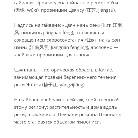
гайвани. Произведена гайвань в регионе Уси
(无锡, wúxī), провинции Цзянсу (江苏, Jiāngsū).
Надпись на гайване: «Цзян нань фэн» (Кит. 江南
风, пиньинь jiāngnán fēng), что является
сокращением словосочетания «Цзян нань фэн
цзин» (江南风景, Jiāngnán fēngjǐng), дословно —
«пейзажи провинции Цзяннань».
Цзяннань — историческая область в Китае,
занимающая правый берег нижнего течения
реки Янцзы (扬子江, yángzǐjiāng).
На гайване изображён пейзаж, свойственный
этому региону: растительность и дома вдоль
реки, а также мост. Пейзажи региона Цзяннань
часто становятся объектом живописи.