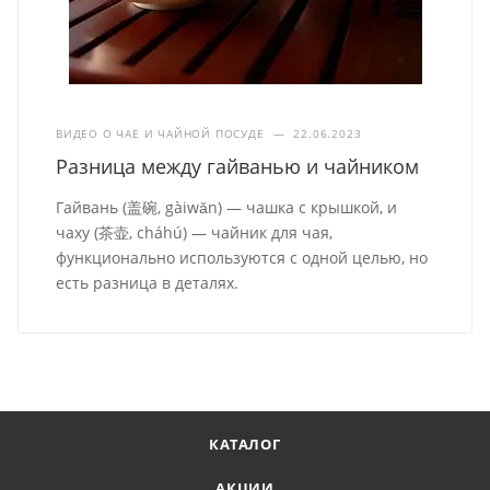
ВИДЕО О ЧАЕ И ЧАЙНОЙ ПОСУДЕ
—
22.06.2023
Разница между гайванью и чайником
Гайвань (盖碗, gàiwǎn) — чашка с крышкой, и
чаху (茶壶, cháhú) — чайник для чая,
функционально используются с одной целью, но
есть разница в деталях.
КАТАЛОГ
АКЦИИ