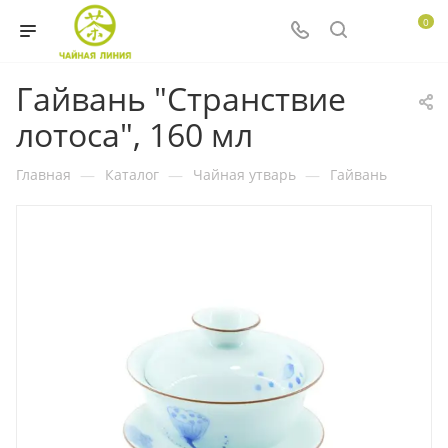
0
Гайвань "Странствие
лотоса", 160 мл
Главная
—
Каталог
—
Чайная утварь
—
Гайвань