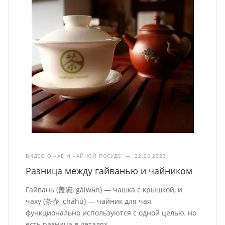
ВИДЕО О ЧАЕ И ЧАЙНОЙ ПОСУДЕ
—
22.06.2023
Разница между гайванью и чайником
Гайвань (盖碗, gàiwǎn) — чашка с крышкой, и
чаху (茶壶, cháhú) — чайник для чая,
функционально используются с одной целью, но
есть разница в деталях.