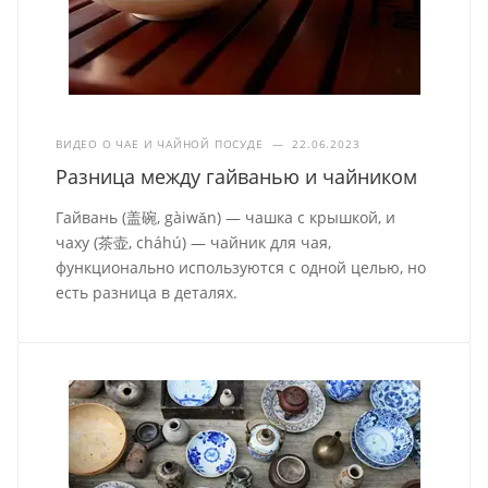
ВИДЕО О ЧАЕ И ЧАЙНОЙ ПОСУДЕ
—
22.06.2023
Разница между гайванью и чайником
Гайвань (盖碗, gàiwǎn) — чашка с крышкой, и
чаху (茶壶, cháhú) — чайник для чая,
функционально используются с одной целью, но
есть разница в деталях.