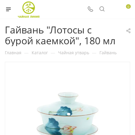
0
Гайвань "Лотосы с
бурой каемкой", 180 мл
Главная
—
Каталог
—
Чайная утварь
—
Гайвань