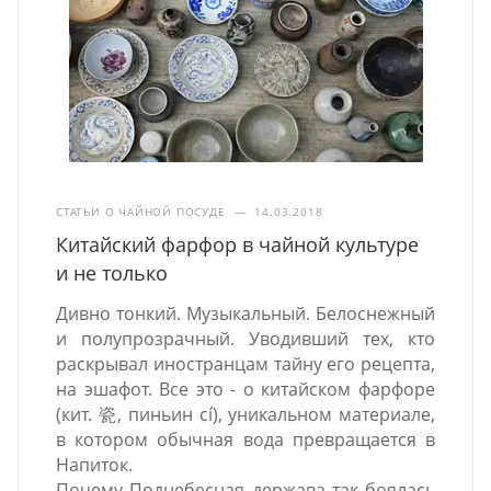
СТАТЬИ О ЧАЙНОЙ ПОСУДЕ
—
14.03.2018
Китайский фарфор в чайной культуре
и не только
Дивно тонкий. Музыкальный. Белоснежный
и полупрозрачный. Уводивший тех, кто
раскрывал иностранцам тайну его рецепта,
на эшафот. Все это - о китайском фарфоре
(кит. 瓷, пиньин cí), уникальном материале,
в котором обычная вода превращается в
Напиток.
Почему Поднебесная держава так боялась