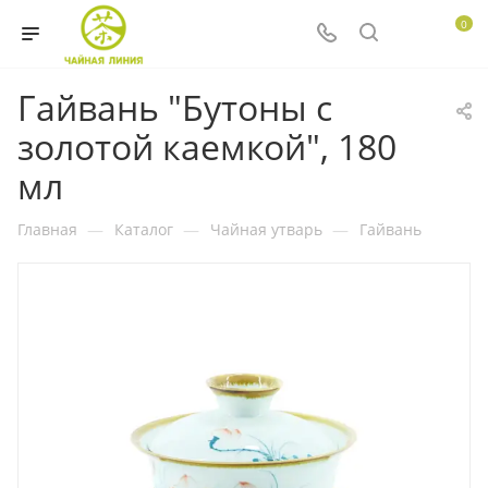
0
Гайвань "Бутоны с
золотой каемкой", 180
мл
Главная
—
Каталог
—
Чайная утварь
—
Гайвань