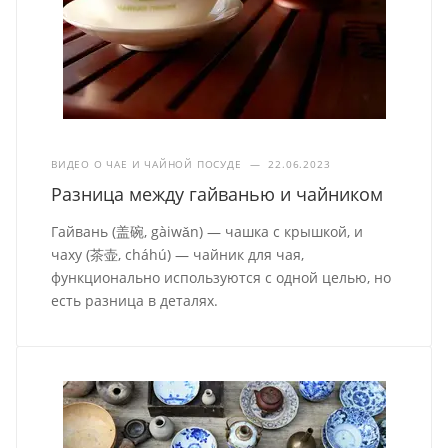
ВИДЕО О ЧАЕ И ЧАЙНОЙ ПОСУДЕ
—
22.06.2023
Разница между гайванью и чайником
Гайвань (盖碗, gàiwǎn) — чашка с крышкой, и
чаху (茶壶, cháhú) — чайник для чая,
функционально используются с одной целью, но
есть разница в деталях.