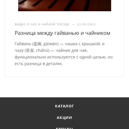
ВИДЕО О ЧАЕ И ЧАЙНОЙ ПОСУДЕ
—
22.06.2023
Разница между гайванью и чайником
Гайвань (盖碗, gàiwǎn) — чашка с крышкой, и
чаху (茶壶, cháhú) — чайник для чая,
функционально используются с одной целью, но
есть разница в деталях.
КАТАЛОГ
АКЦИИ