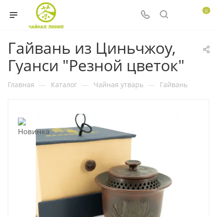
0
Гайвань из Циньчжоу,
Гуанси "Резной цветок"
Главная
—
Каталог
—
Чайная утварь
—
Гайвань