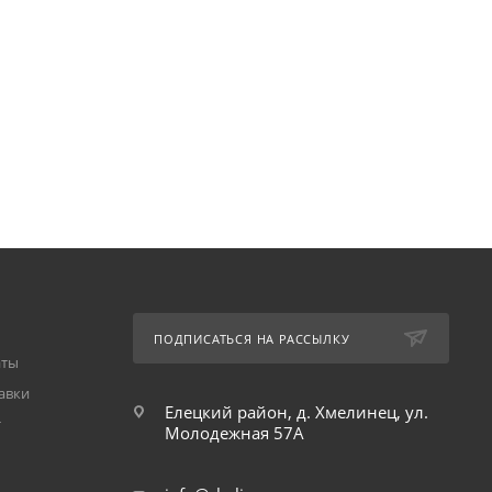
ПОДПИСАТЬСЯ НА РАССЫЛКУ
аты
авки
Елецкий район, д. Хмелинец, ул.
т
Молодежная 57А