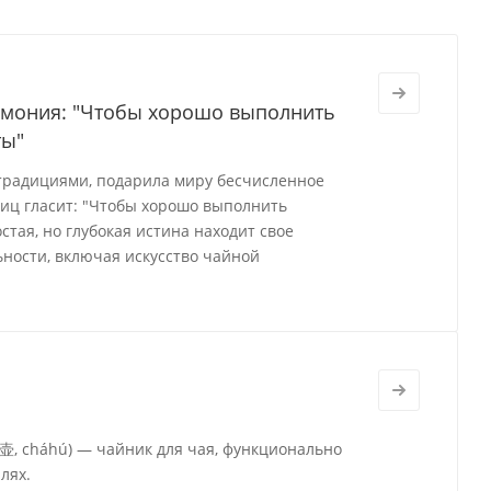
ремония: "Чтобы хорошо выполнить
ты"
 традициями, подарила миру бесчисленное
виц гласит: "Чтобы хорошо выполнить
стая, но глубокая истина находит свое
ности, включая искусство чайной
茶壶, cháhú) — чайник для чая, функционально
лях.