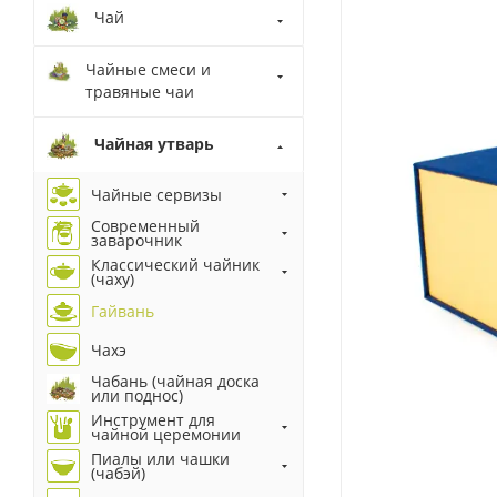
Чай
Чайные смеси и
травяные чаи
Чайная утварь
Чайные сервизы
Современный
заварочник
Классический чайник
(чаху)
Гайвань
Чахэ
Чабань (чайная доска
или поднос)
Инструмент для
чайной церемонии
Пиалы или чашки
(чабэй)