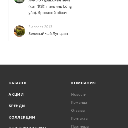
Лун Яо - драконья печь
(кит. 龙窑, пиньинь Lóng
yáo). Дровяной обжиг
3 апреля 2013
Зеленый чай Лунцзин
КАТАЛОГ
КОМПАНИЯ
АКЦИИ
Новости
Команда
БРЕНДЫ
Отзывы
КОЛЛЕКЦИИ
Контакты
Партнеры