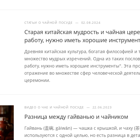
СТАТЬИ О ЧАЙНОЙ ПОСУДЕ
—
02.08.2024
Старая китайская мудрость и чайная це
работу, нужно иметь хорошие инструмен
Древняя китайская культура, богатая философией и
множество мудрых изречений. Одна из таких посло
работу, нужно иметь хорошие инструменты". Эта про
отражение во множестве сфер человеческой деятель
церемонии.
ВИДЕО О ЧАЕ И ЧАЙНОЙ ПОСУДЕ
—
22.06.2023
Разница между гайванью и чайником
Гайвань (盖碗, gàiwǎn) — чашка с крышкой, и чаху (
используются с одной целью, но есть разница в дета