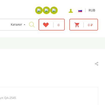
|
RUB
Каталог
0
0 ₽
ул:
QA-2545