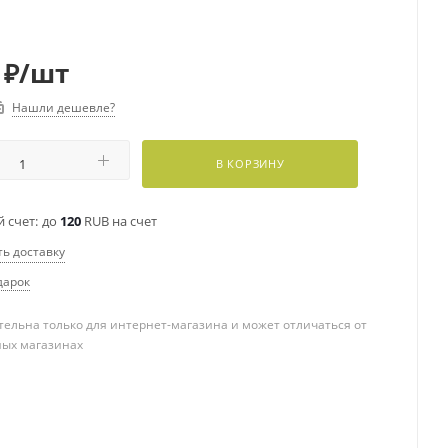
₽
/шт
Нашли дешевле?
В КОРЗИНУ
 счет:
до
120
RUB на счет
ть доставку
дарок
ельна только для интернет-магазина и может отличаться от
ных магазинах