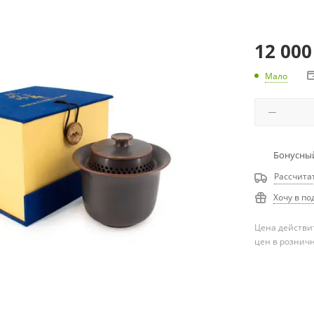
12 000
Мало
Бонусный
Рассчита
Хочу в по
Цена действит
цен в рознич