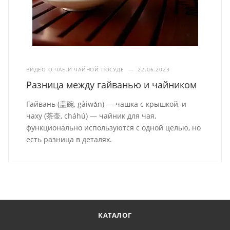
ВИДЕО О ЧАЕ И ЧАЙНОЙ ПОСУДЕ
—
22.06.2023
Разница между гайванью и чайником
Гайвань (盖碗, gàiwǎn) — чашка с крышкой, и
чаху (茶壶, cháhú) — чайник для чая,
функционально используются с одной целью, но
есть разница в деталях.
КАТАЛОГ