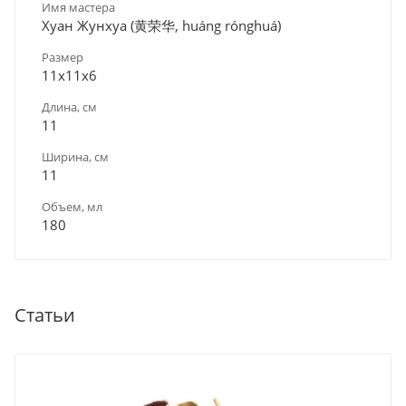
Имя мастера
Хуан Жунхуа (黄荣华, huáng rónghuá)
Размер
11х11х6
Длина, см
11
Ширина, см
11
Объем, мл
180
Статьи