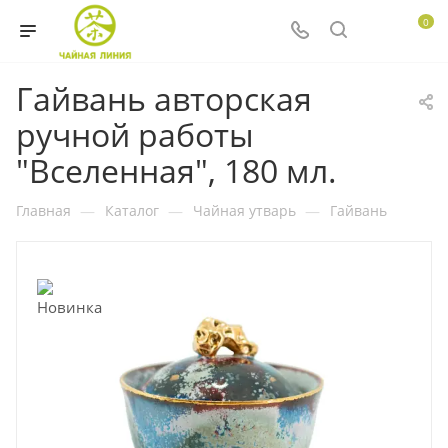
0
Гайвань авторская
ручной работы
"Вселенная", 180 мл.
Главная
—
Каталог
—
Чайная утварь
—
Гайвань