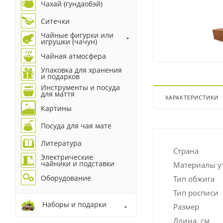
Чахай (гундаобэй)
Ситечки
Чайные фигурки или
игрушки (чачун)
Чайная атмосфера
Упаковка для хранения
и подарков
Инструменты и посуда
для маття
ХАРАКТЕРИСТИКИ
Картины
Посуда для чая мате
Литература
Страна
Электрические
чайники и подставки
Материалы у
Оборудование
Тип обжига
Тип росписи
Наборы и подарки
Размер
Длина, см