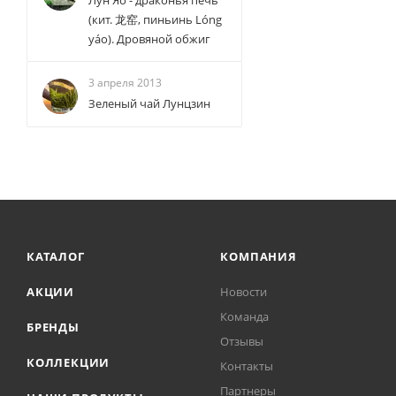
Лун Яо - драконья печь
(кит. 龙窑, пиньинь Lóng
yáo). Дровяной обжиг
3 апреля 2013
Зеленый чай Лунцзин
КАТАЛОГ
КОМПАНИЯ
АКЦИИ
Новости
Команда
БРЕНДЫ
Отзывы
КОЛЛЕКЦИИ
Контакты
Партнеры