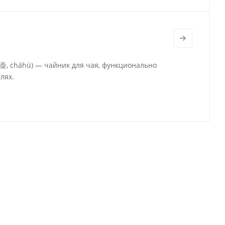
茶壶, cháhú) — чайник для чая, функционально
лях.