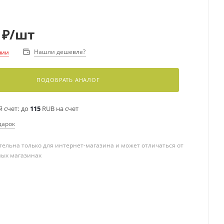
₽
/шт
Нашли дешевле?
чии
ПОДОБРАТЬ АНАЛОГ
 счет:
до
115
RUB на счет
дарок
ельна только для интернет-магазина и может отличаться от
ных магазинах