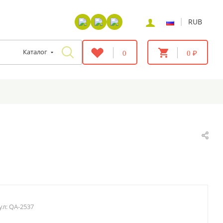
|
RUB
Каталог
0
0 ₽
ул:
QA-2537