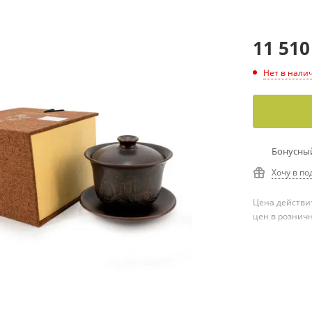
11 510
Нет в нали
Бонусный
Хочу в по
Цена действит
цен в рознич