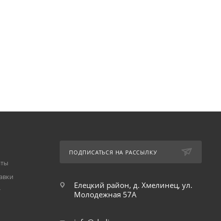
ПОДПИСАТЬСЯ НА РАССЫЛКУ
аты
авки
Елецкий район, д. Хмелинец, ул.
т
Молодежная 57А