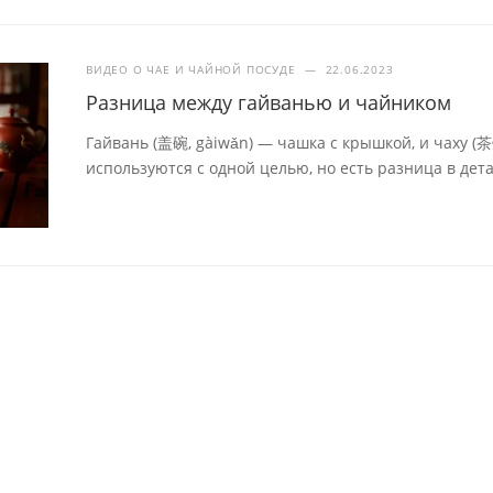
ВИДЕО О ЧАЕ И ЧАЙНОЙ ПОСУДЕ
—
22.06.2023
Разница между гайванью и чайником
Гайвань (盖碗, gàiwǎn) — чашка с крышкой, и чаху (
используются с одной целью, но есть разница в дета