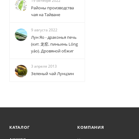
19 октября 2022
Районы производства
чая на Тайване
9 августа 2022
Лун Яо - драконья печь
(кит. 龙窑, пиньинь Lóng
yáo). Дровяной обжиг
3 апреля 2013
Зеленый чай Лунцзин
КАТАЛОГ
КОМПАНИЯ