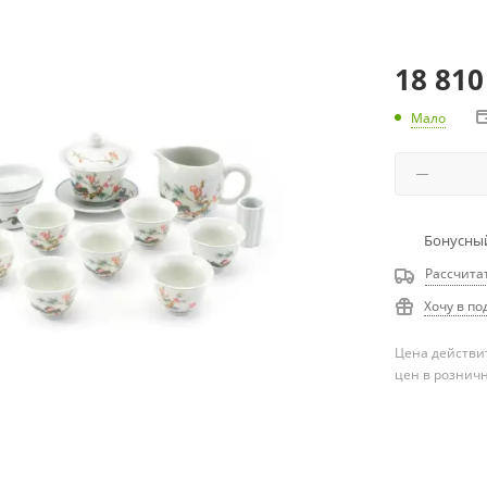
18 810
Мало
Бонусный
Рассчита
Хочу в по
Цена действит
цен в рознич