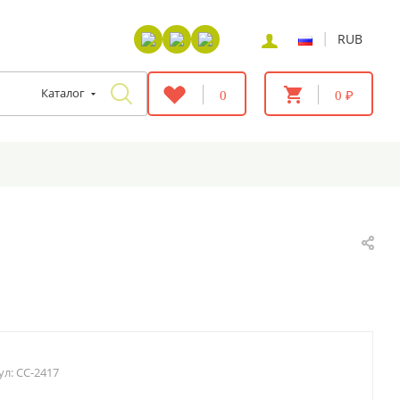
|
RUB
Каталог
0
0 ₽
ул:
CC-2417