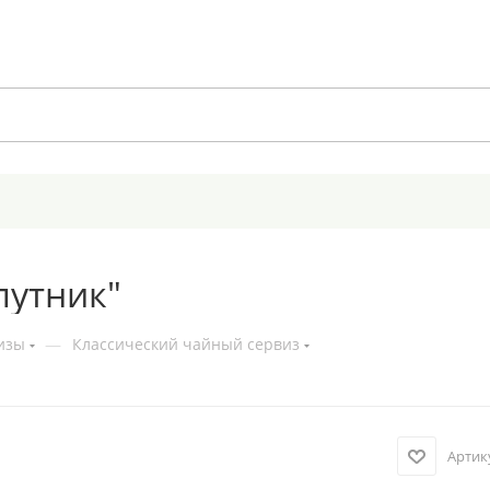
путник"
изы
—
Классический чайный сервиз
Артик