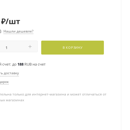
₽
/шт
Нашли дешевле?
В КОРЗИНУ
 счет:
до
188
RUB на счет
ть доставку
дарок
ельна только для интернет-магазина и может отличаться от
ных магазинах