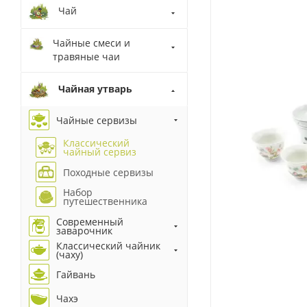
Чай
Чайные смеси и
травяные чаи
Чайная утварь
Чайные сервизы
Классический
чайный сервиз
Походные сервизы
Набор
путешественника
Современный
заварочник
Классический чайник
(чаху)
Гайвань
Чахэ