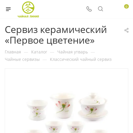
0
Сервиз керамический
«Первое цветение»
Главная
—
Каталог
—
Чайная утварь
—
Чайные сервизы
—
Классический чайный сервиз