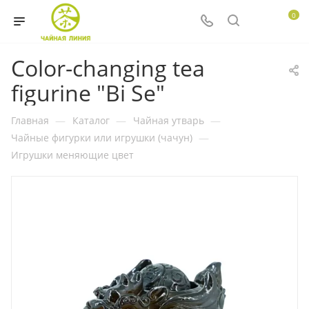
0
Color-changing tea
figurine "Bi Se"
Главная
—
Каталог
—
Чайная утварь
—
Чайные фигурки или игрушки (чачун)
—
Игрушки меняющие цвет