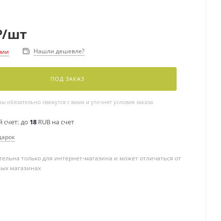
₽
/шт
Нашли дешевле?
чии
ПОД ЗАКАЗ
 обязательно свяжутся с вами и уточнят условия заказа
 счет:
до
18
RUB на счет
дарок
ельна только для интернет-магазина и может отличаться от
ных магазинах