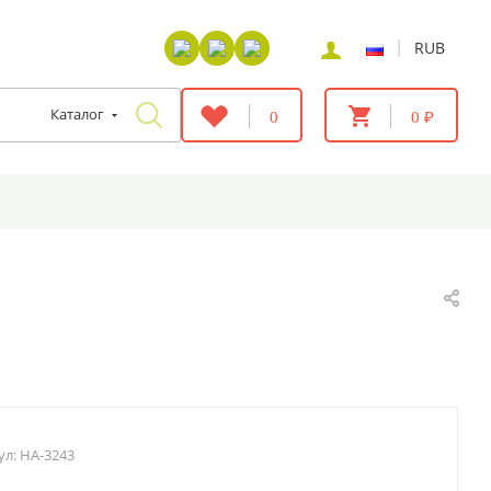
|
RUB
Каталог
0
0 ₽
ул:
HA-3243