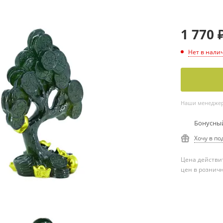
1 770
Нет в нали
Наши менеджеры
Бонусный
Хочу в по
Цена действит
цен в рознич