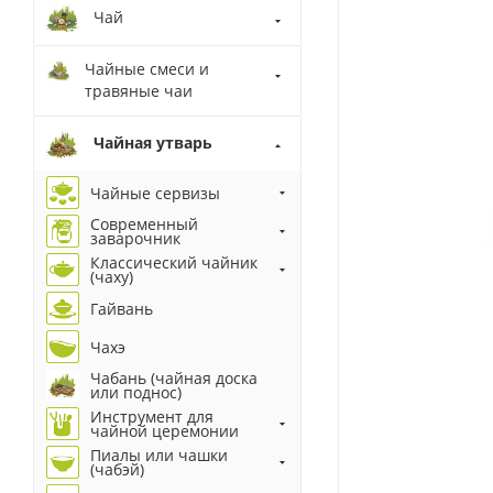
Чай
Чайные смеси и
травяные чаи
Чайная утварь
Чайные сервизы
Современный
заварочник
Классический чайник
(чаху)
Гайвань
Чахэ
Чабань (чайная доска
или поднос)
Инструмент для
чайной церемонии
Пиалы или чашки
(чабэй)