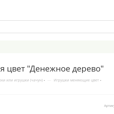
 цвет "Денежное дерево"
ки или игрушки (чачун)
—
Игрушки меняющие цвет
Артик