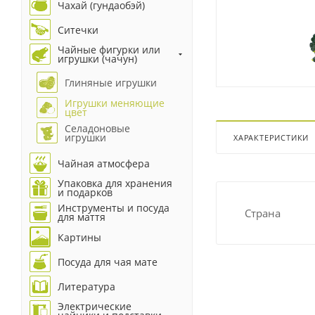
Чахай (гундаобэй)
Ситечки
Чайные фигурки или
игрушки (чачун)
Глиняные игрушки
Игрушки меняющие
цвет
Селадоновые
игрушки
ХАРАКТЕРИСТИКИ
Чайная атмосфера
Упаковка для хранения
и подарков
Инструменты и посуда
Страна
для маття
Картины
Посуда для чая мате
Литература
Электрические