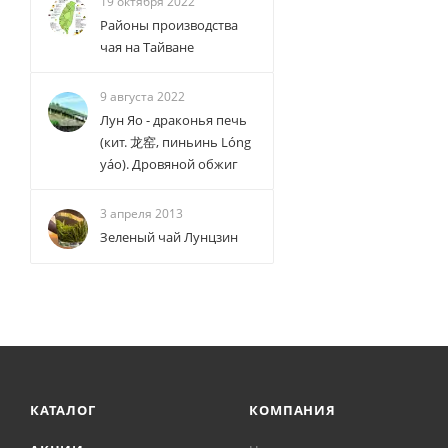
19 октября 2022
Районы производства
чая на Тайване
9 августа 2022
Лун Яо - драконья печь
(кит. 龙窑, пиньинь Lóng
yáo). Дровяной обжиг
3 апреля 2013
Зеленый чай Лунцзин
КАТАЛОГ
КОМПАНИЯ