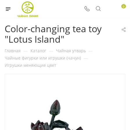
0
Color-changing tea toy
"Lotus Island"
Главная
—
Каталог
—
Чайная утварь
—
Чайные фигурки или игрушки (чачун)
—
Игрушки меняющие цвет