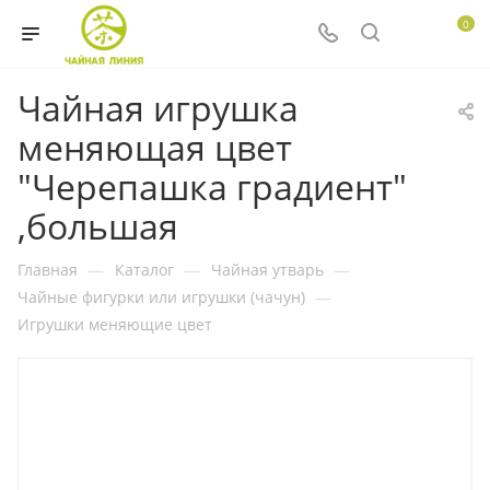
0
Чайная игрушка
меняющая цвет
"Черепашка градиент"
,большая
Главная
—
Каталог
—
Чайная утварь
—
Чайные фигурки или игрушки (чачун)
—
Игрушки меняющие цвет