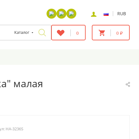
|
RUB
Каталог
0
0 ₽
а" малая
ул:
HA-3236S