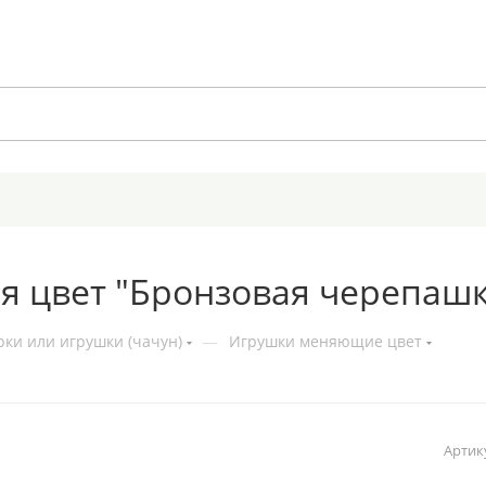
 цвет "Бронзовая черепашк
ки или игрушки (чачун)
—
Игрушки меняющие цвет
Артик