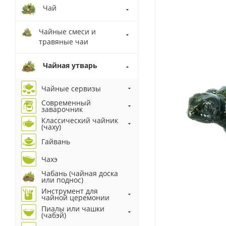
Чай
Чайные смеси и
травяные чаи
Чайная утварь
Чайные сервизы
Современный
заварочник
Классический чайник
(чаху)
Гайвань
Чахэ
Чабань (чайная доска
или поднос)
Инструмент для
чайной церемонии
Пиалы или чашки
(чабэй)