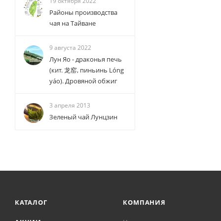
19 октября 2022
Районы производства
чая на Тайване
9 августа 2022
Лун Яо - драконья печь
(кит. 龙窑, пиньинь Lóng
yáo). Дровяной обжиг
3 апреля 2013
Зеленый чай Лунцзин
КАТАЛОГ
КОМПАНИЯ