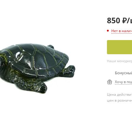
850
₽
/
Нет в нали
Наши менеджеры
Бонусный
Хочу в по
Цена действит
цен в рознич