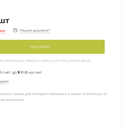
шт
Нашли дешевле?
чии
ПОД ЗАКАЗ
 обязательно свяжутся с вами и уточнят условия заказа
 счет:
до
9
RUB на счет
дарок
ельна только для интернет-магазина и может отличаться от
ных магазинах