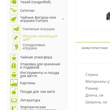
Чахай (гундаобэй)
Ситечки
Чайные фигурки или
игрушки (чачун)
Глиняные игрушки
Игрушки меняющие
цвет
Селадоновые
игрушки
ХАРАКТЕРИСТИКИ
Чайная атмосфера
Упаковка для хранения
и подарков
Инструменты и посуда
Страна
для маття
Материалы у
Картины
Размер
Посуда для чая мате
Длина, см
Литература
Ширина, см
Электрические