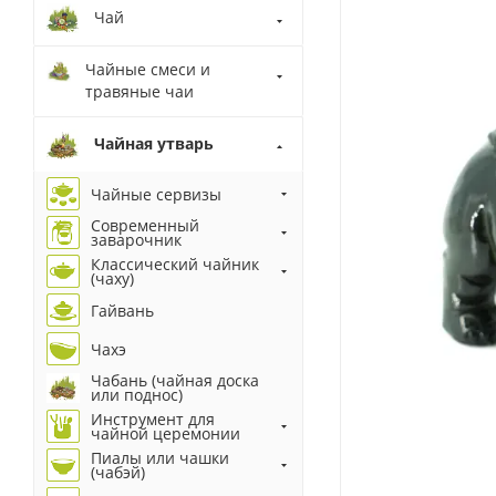
Чай
Чайные смеси и
травяные чаи
Чайная утварь
Чайные сервизы
Современный
заварочник
Классический чайник
(чаху)
Гайвань
Чахэ
Чабань (чайная доска
или поднос)
Инструмент для
чайной церемонии
Пиалы или чашки
(чабэй)