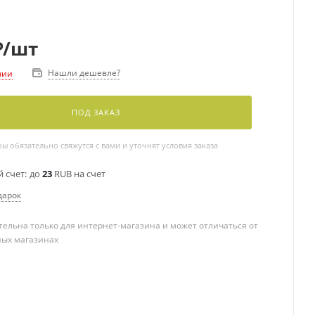
₽
/шт
Нашли дешевле?
чии
ПОД ЗАКАЗ
 обязательно свяжутся с вами и уточнят условия заказа
 счет:
до
23
RUB на счет
дарок
ельна только для интернет-магазина и может отличаться от
ных магазинах