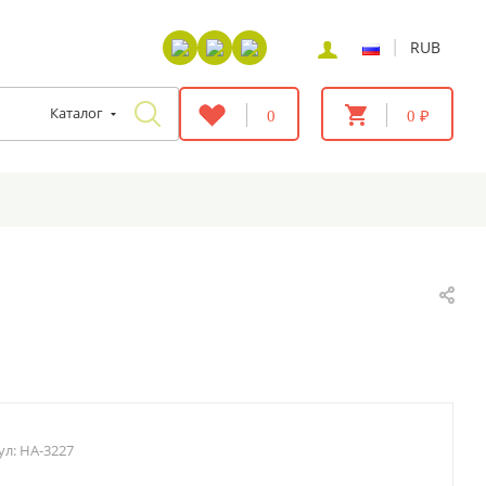
|
RUB
Каталог
0
0 ₽
ул:
HA-3227