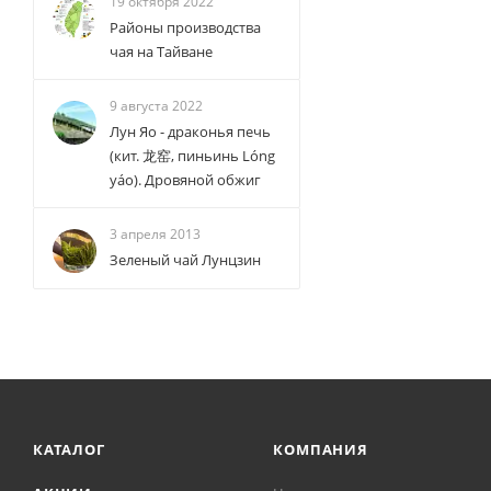
19 октября 2022
Районы производства
чая на Тайване
9 августа 2022
Лун Яо - драконья печь
(кит. 龙窑, пиньинь Lóng
yáo). Дровяной обжиг
3 апреля 2013
Зеленый чай Лунцзин
КАТАЛОГ
КОМПАНИЯ