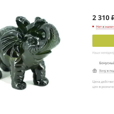
2 310
Нет в нали
Наши менеджеры
Бонусный
Хочу в по
Цена действит
цен в рознич