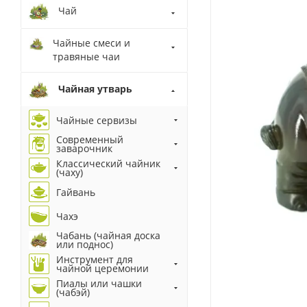
Чай
Чайные смеси и
травяные чаи
Чайная утварь
Чайные сервизы
Современный
заварочник
Классический чайник
(чаху)
Гайвань
Чахэ
Чабань (чайная доска
или поднос)
Инструмент для
чайной церемонии
Пиалы или чашки
(чабэй)