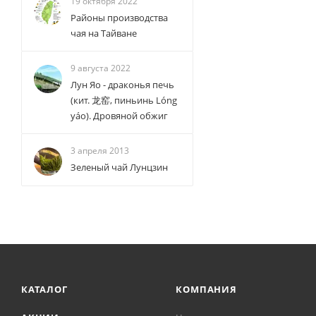
19 октября 2022
Районы производства
чая на Тайване
9 августа 2022
Лун Яо - драконья печь
(кит. 龙窑, пиньинь Lóng
yáo). Дровяной обжиг
3 апреля 2013
Зеленый чай Лунцзин
КАТАЛОГ
КОМПАНИЯ