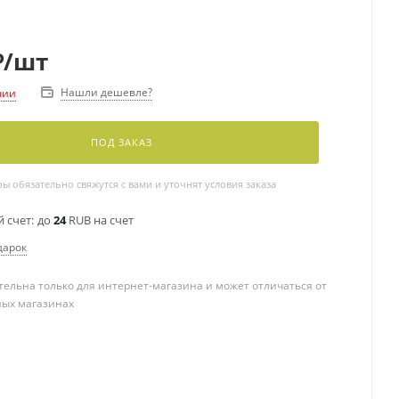
₽
/шт
Нашли дешевле?
чии
ПОД ЗАКАЗ
 обязательно свяжутся с вами и уточнят условия заказа
 счет:
до
24
RUB на счет
дарок
ельна только для интернет-магазина и может отличаться от
ных магазинах