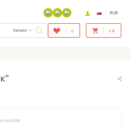
|
RUB
Каталог
0
0 ₽
к"
ул:
HA-3226