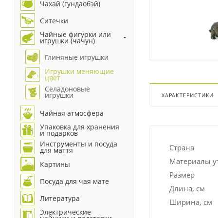
Чахай (гундаобэй)
Ситечки
Чайные фигурки или
игрушки (чачун)
Глиняные игрушки
Игрушки меняющие
цвет
Селадоновые
игрушки
ХАРАКТЕРИСТИКИ
Чайная атмосфера
Упаковка для хранения
и подарков
Инструменты и посуда
Страна
для маття
Материалы у
Картины
Размер
Посуда для чая мате
Длина, см
Литература
Ширина, см
Электрические