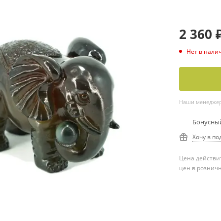
2 360
Нет в нали
Наши менеджеры
Бонусный
Хочу в по
Цена действит
цен в рознич