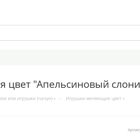
 цвет "Апельсиновый слони
ки или игрушки (чачун)
—
Игрушки меняющие цвет
Артик