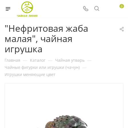
0
"Нефритовая жаба
малая", чайная
игрушка
Главная
—
Каталог
—
Чайная утварь
—
Чайные фигурки или игрушки (чачун)
—
Игрушки меняющие цвет