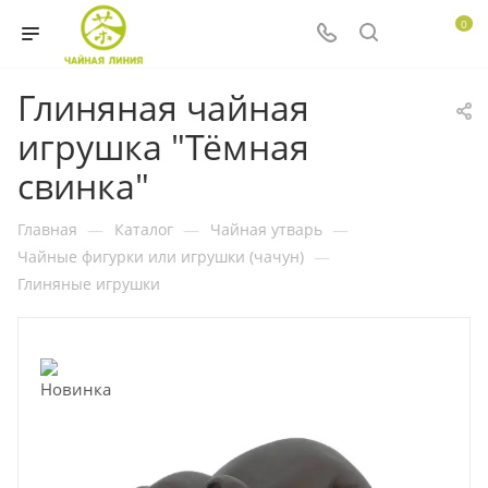
0
Глиняная чайная
игрушка "Тёмная
свинка"
Главная
—
Каталог
—
Чайная утварь
—
Чайные фигурки или игрушки (чачун)
—
Глиняные игрушки