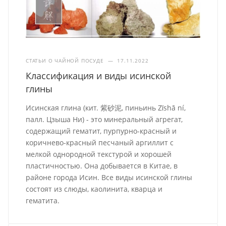
СТАТЬИ О ЧАЙНОЙ ПОСУДЕ
—
17.11.2022
Классификация и виды исинской
глины
Исинская глина (кит. 紫砂泥, пиньинь Zǐshā ní,
палл. Цзыша Ни) - это минеральный агрегат,
содержащий гематит, пурпурно-красный и
коричнево-красный песчаный аргиллит с
мелкой однородной текстурой и хорошей
пластичностью. Она добывается в Китае, в
районе города Исин. Все виды исинской глины
состоят из слюды, каолинита, кварца и
гематита.