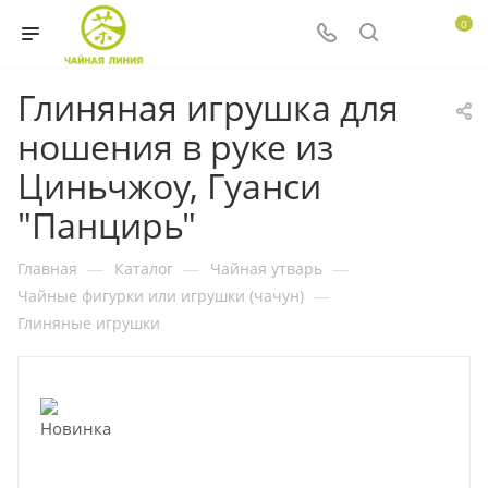
0
Глиняная игрушка для
ношения в руке из
Циньчжоу, Гуанси
"Панцирь"
Главная
—
Каталог
—
Чайная утварь
—
Чайные фигурки или игрушки (чачун)
—
Глиняные игрушки