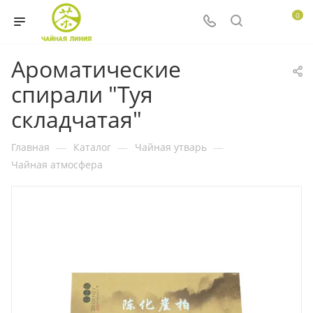
0
Ароматические
спирали "Туя
складчатая"
Главная
—
Каталог
—
Чайная утварь
—
Чайная атмосфера