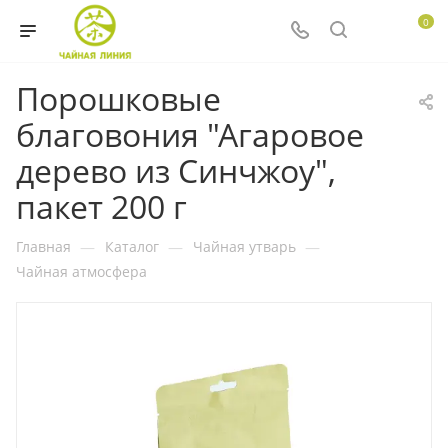
0
Порошковые
благовония "Агаровое
дерево из Синчжоу",
пакет 200 г
Главная
—
Каталог
—
Чайная утварь
—
Чайная атмосфера