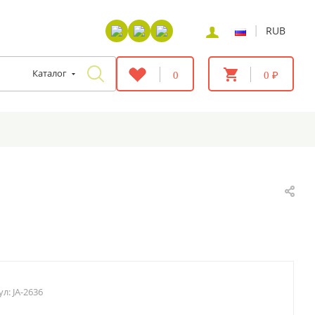
|
RUB
Каталог
0
0 ₽
ул:
JA-2636