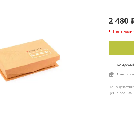
2 480
Нет в нали
Бонусный
Хочу в по
Цена действит
цен в рознич