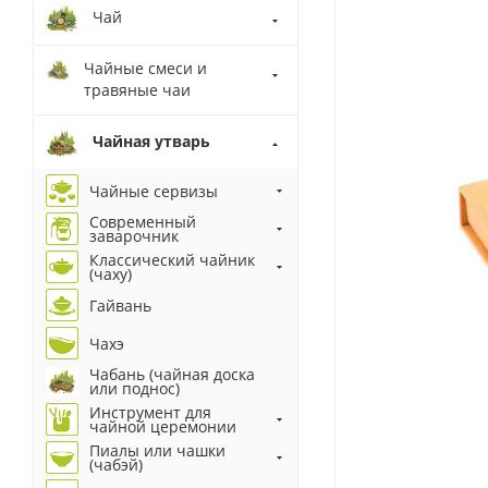
Чай
Чайные смеси и
травяные чаи
Чайная утварь
Чайные сервизы
Современный
заварочник
Классический чайник
(чаху)
Гайвань
Чахэ
Чабань (чайная доска
или поднос)
Инструмент для
чайной церемонии
Пиалы или чашки
(чабэй)