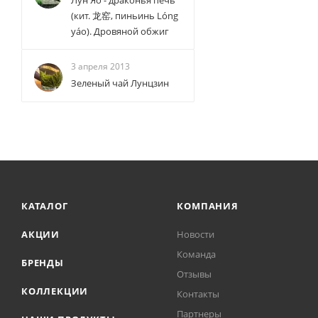
Лун Яо - драконья печь
(кит. 龙窑, пиньинь Lóng
yáo). Дровяной обжиг
3 апреля 2013
Зеленый чай Лунцзин
КАТАЛОГ
КОМПАНИЯ
АКЦИИ
Новости
Команда
БРЕНДЫ
Отзывы
КОЛЛЕКЦИИ
Контакты
Партнеры