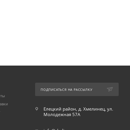
ПОДПИСАТЬСЯ НА РАССЫЛКУ
аты
авки
Елецкий район, д. Хмелинец, ул.
т
Молодежная 57А