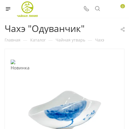
0
Чахэ "Одуванчик"
Главная
—
Каталог
—
Чайная утварь
—
Чахэ