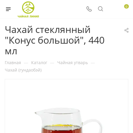
0
Чахай стеклянный
"Конус большой", 440
мл
Главная
—
Каталог
—
Чайная утварь
—
Чахай (гундаобэй)