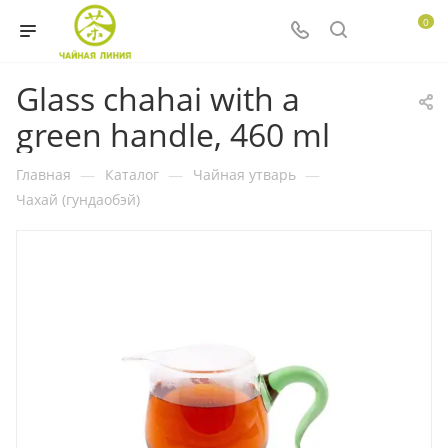
0
Glass chahai with a
green handle, 460 ml
Главная
—
Каталог
—
Чайная утварь
—
Чахай (гундаобэй)