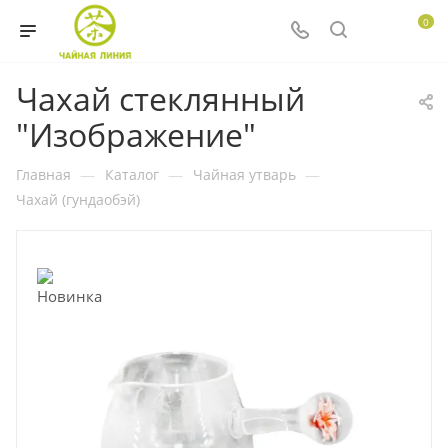
0
Чахай стеклянный
"Изображение"
Главная
—
Каталог
—
Чайная утварь
—
Чахай (гундаобэй)