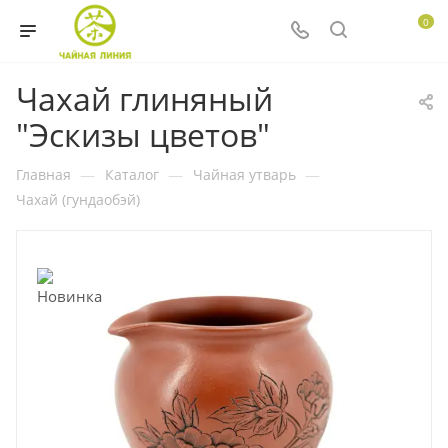
0
Чахай глиняный
"Эскизы цветов"
Главная
—
Каталог
—
Чайная утварь
—
Чахай (гундаобэй)