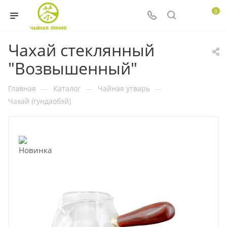
0
Чахай стеклянный
"Возвышенный"
Главная
—
Каталог
—
Чайная утварь
—
Чахай (гундаобэй)