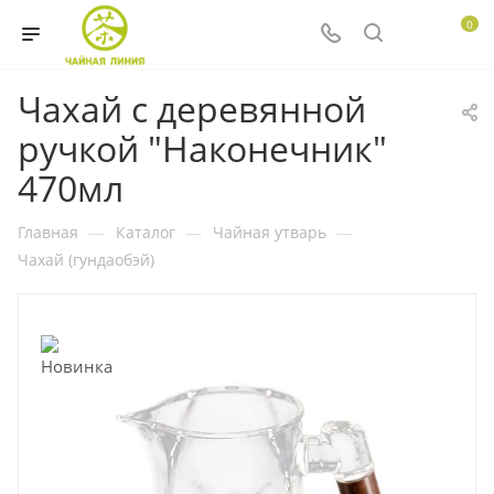
0
Чахай с деревянной
ручкой "Наконечник"
470мл
Главная
—
Каталог
—
Чайная утварь
—
Чахай (гундаобэй)