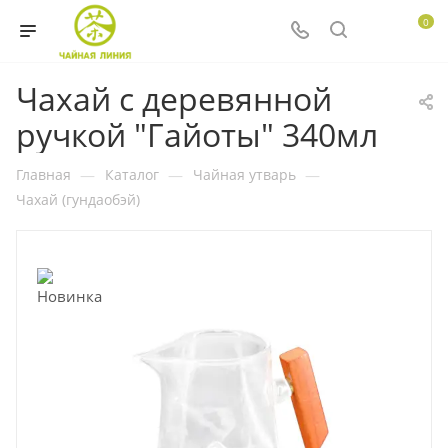
0
Чахай с деревянной
ручкой "Гайоты" 340мл
Главная
—
Каталог
—
Чайная утварь
—
Чахай (гундаобэй)