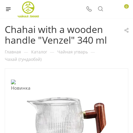
0
Chahai with a wooden
handle "Venzel" 340 ml
Главная
—
Каталог
—
Чайная утварь
—
Чахай (гундаобэй)