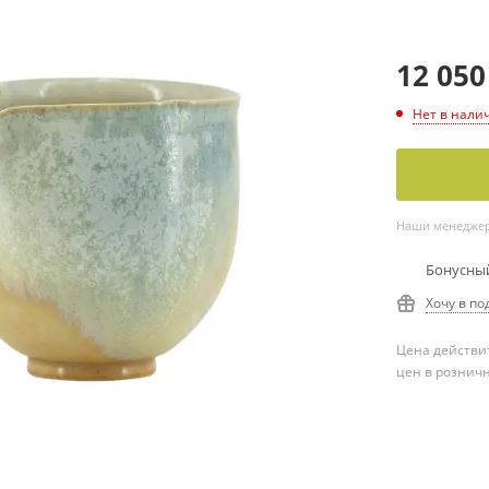
12 050
Нет в нали
Наши менеджеры
Бонусный
Хочу в по
Цена действит
цен в рознич