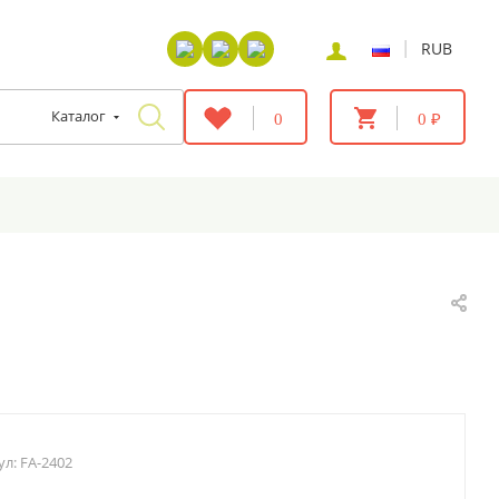
|
RUB
Каталог
0
0 ₽
ул:
FA-2402