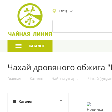
Елец
КАТАЛОГ
Чахай дровяного обжига "
Главная
—
Каталог
—
Чайная утварь
—
Чахай (гундао
Каталог