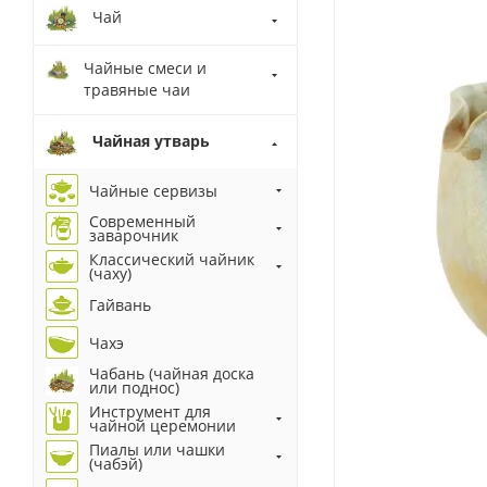
Чай
Чайные смеси и
травяные чаи
Чайная утварь
Чайные сервизы
Современный
заварочник
Классический чайник
(чаху)
Гайвань
Чахэ
Чабань (чайная доска
или поднос)
Инструмент для
чайной церемонии
Пиалы или чашки
(чабэй)