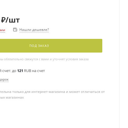
₽
/шт
Нашли дешевле?
чии
ПОД ЗАКАЗ
 обязательно свяжутся с вами и уточнят условия заказа
 счет:
до
121
RUB на счет
дарок
ельна только для интернет-магазина и может отличаться от
ных магазинах