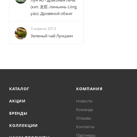
Лун Яо - драконья печь
(кит. 龙窑, пиньинь Lóng
yáo). Дровяной обжиг
3 апреля 2013
Зеленый чай Лунцзин
КАТАЛОГ
КОМПАНИЯ
АКЦИИ
Новости
Команда
БРЕНДЫ
Отзывы
КОЛЛЕКЦИИ
Контакты
Партнеры