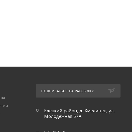
ПОДПИСАТЬСЯ НА РАССЫЛКУ
аты
авки
Елецкий район, д. Хмелинец, ул.
т
Молодежная 57А