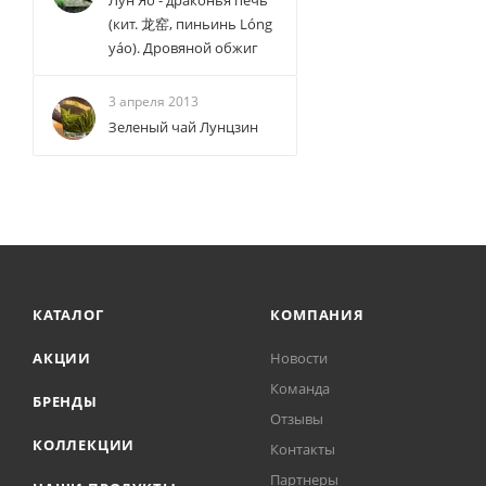
Лун Яо - драконья печь
(кит. 龙窑, пиньинь Lóng
yáo). Дровяной обжиг
3 апреля 2013
Зеленый чай Лунцзин
КАТАЛОГ
КОМПАНИЯ
АКЦИИ
Новости
Команда
БРЕНДЫ
Отзывы
КОЛЛЕКЦИИ
Контакты
Партнеры