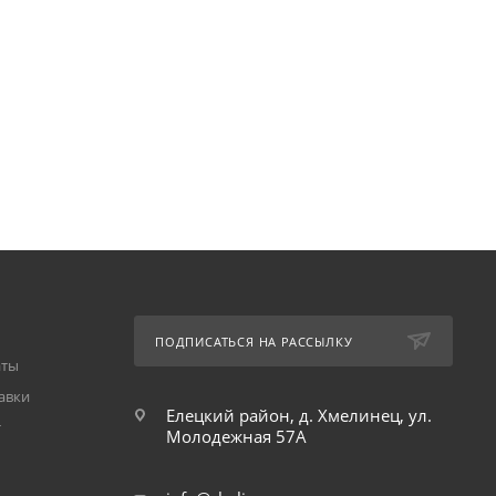
ПОДПИСАТЬСЯ НА РАССЫЛКУ
аты
авки
Елецкий район, д. Хмелинец, ул.
т
Молодежная 57А