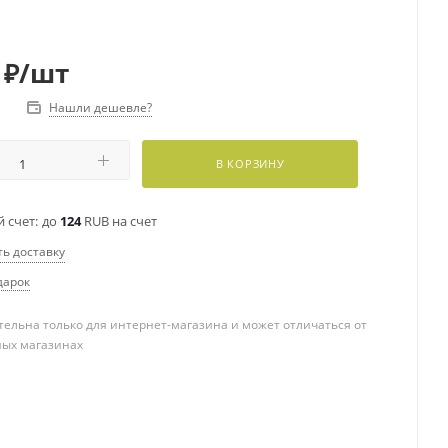
₽
/шт
Нашли дешевле?
В КОРЗИНУ
 счет:
до
124
RUB на счет
ть доставку
дарок
ельна только для интернет-магазина и может отличаться от
ных магазинах