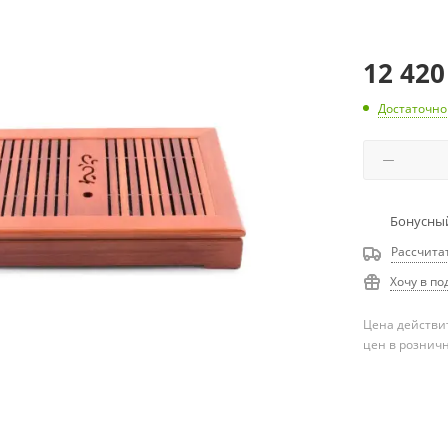
12 420
Достаточно
Бонусный
Рассчита
Хочу в по
Цена действит
цен в рознич