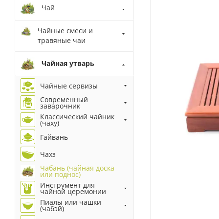
Чай
Чайные смеси и
травяные чаи
Чайная утварь
Чайные сервизы
Современный
заварочник
Классический чайник
(чаху)
Гайвань
Чахэ
Чабань (чайная доска
или поднос)
Инструмент для
чайной церемонии
Пиалы или чашки
(чабэй)