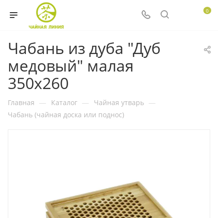
0
Чабань из дуба "Дуб
медовый" малая
350х260
Главная
—
Каталог
—
Чайная утварь
—
Чабань (чайная доска или поднос)