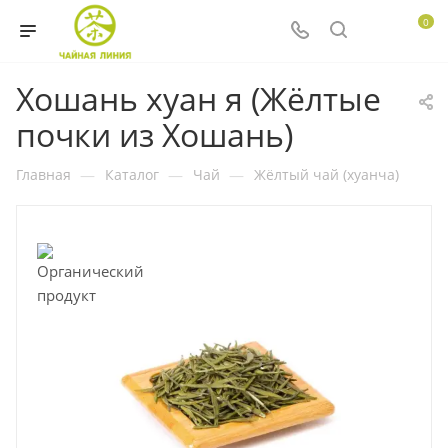
0
Хошань хуан я (Жёлтые
почки из Хошань)
Главная
—
Каталог
—
Чай
—
Жёлтый чай (хуанча)