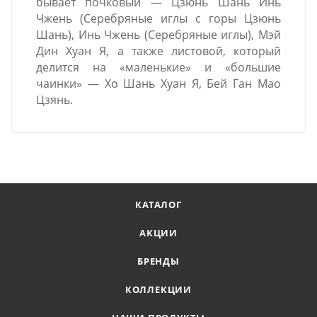
бывает почковый — Цзюнь Шань Инь
Чжень (Серебряные иглы с горы Цзюнь
Шань), Инь Чжень (Серебряные иглы), Мэй
Дин Хуан Я, а также листовой, который
делится на «маленькие» и «большие
чаинки» — Хо Шань Хуан Я, Бей Ган Мао
Цзянь.
КАТАЛОГ
АКЦИИ
БРЕНДЫ
КОЛЛЕКЦИИ