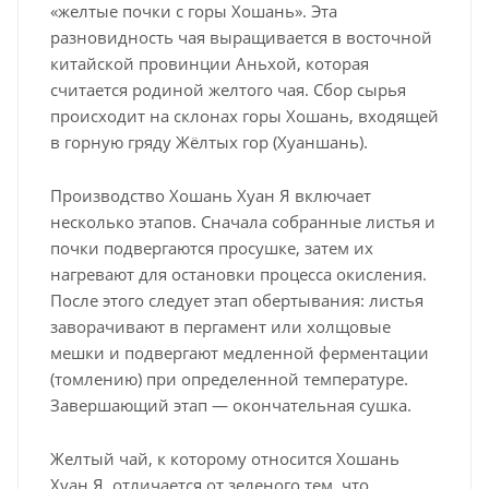
«желтые почки с горы Хошань». Эта
разновидность чая выращивается в восточной
китайской провинции Аньхой, которая
считается родиной желтого чая. Сбор сырья
происходит на склонах горы Хошань, входящей
в горную гряду Жёлтых гор (Хуаншань).
Производство Хошань Хуан Я включает
несколько этапов. Сначала собранные листья и
почки подвергаются просушке, затем их
нагревают для остановки процесса окисления.
После этого следует этап обертывания: листья
заворачивают в пергамент или холщовые
мешки и подвергают медленной ферментации
(томлению) при определенной температуре.
Завершающий этап — окончательная сушка.
Желтый чай, к которому относится Хошань
Хуан Я, отличается от зеленого тем, что