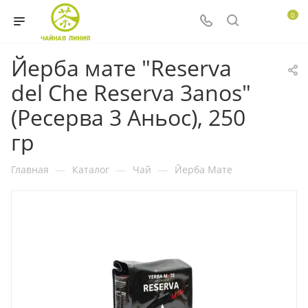
0
Йерба мате "Reserva
del Che Reserva 3anos"
(Ресерва 3 Аньос), 250
гр
Главная
—
Каталог
—
Чай
—
Йерба Мате