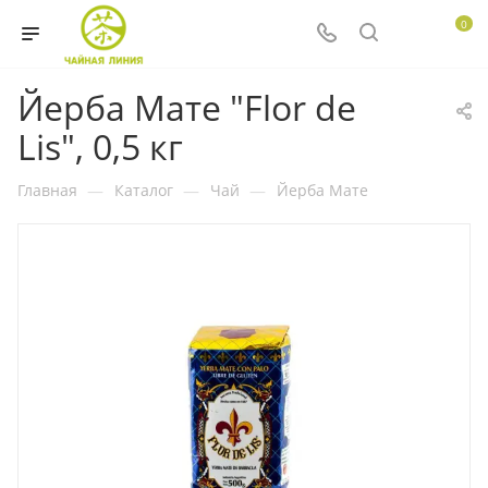
0
Йерба Мате "Flor de
Lis", 0,5 кг
Главная
—
Каталог
—
Чай
—
Йерба Мате