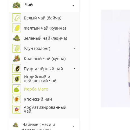
Чай
Белый чай (байча)
Жёлтый чай (хуанча)
Зелёный чай (люйча)
Улун (оолонг)
Красный чай (хунча)
Пуэр и чёрный чай
Индийский и
цейлонский чай
Йерба Мате
Японский чай
Ароматизированный
чай
Чайные смеси и