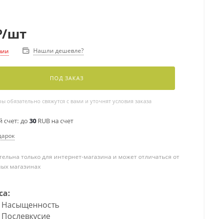
₽
/шт
Нашли дешевле?
чии
ПОД ЗАКАЗ
 обязательно свяжутся с вами и уточнят условия заказа
 счет:
до
30
RUB на счет
дарок
ельна только для интернет-магазина и может отличаться от
ных магазинах
са:
Насыщенность
Послевкусие