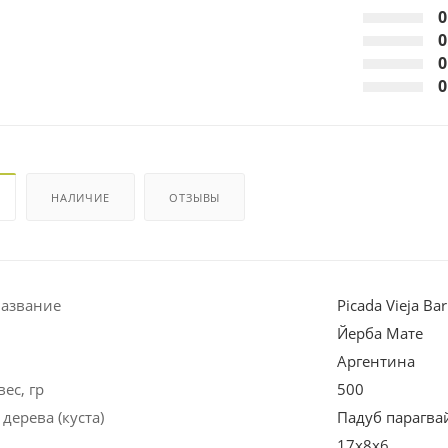
0
0
0
0
НАЛИЧИЕ
ОТЗЫВЫ
название
Picada Vieja Ba
Йерба Мате
Аргентина
ес, гр
500
дерева (куста)
Падуб парагва
17х8х6