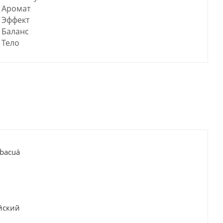
Аромат
Эффект
Баланс
Тело
rbacuá
йский