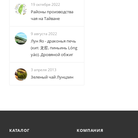
19 октября 2022
Районы производства
чая на Тайване
9 августа 2022
Лун Яо - драконья печь
(кит. 龙窑, пиньинь Lóng
yáo). Дровяной обжиг
3 апреля 2013
Зеленый чай Лунцзин
КАТАЛОГ
КОМПАНИЯ