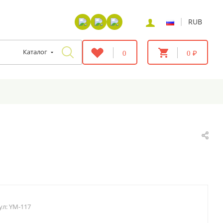
|
RUB
Каталог
0
0 ₽
ул:
YM-117