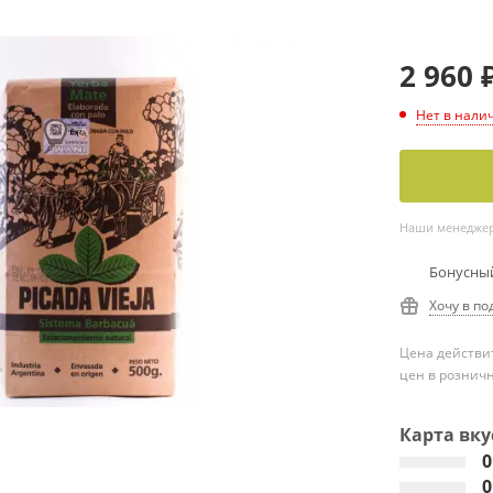
2 960
Нет в нали
Наши менеджеры
Бонусный
Хочу в по
Цена действит
цен в рознич
Карта вку
0
0