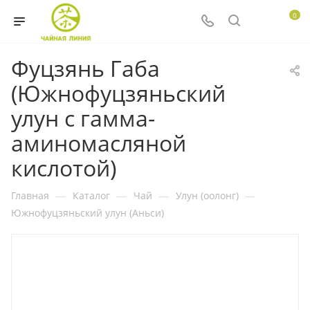
0
Фуцзянь Габа
(Южнофуцзяньский
улун с гамма-
аминомасляной
кислотой)
Главная
—
Каталог
—
Чай
—
Улун (оолонг)
—
Южнофуцзяньский улун (Аньси)